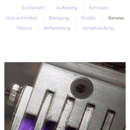
Ex-bereich
Aufladung
Extrusion
Holz und möbel
Reinigung
Wickler
Korona
Plasma
Beflammung
Vorbehandlung