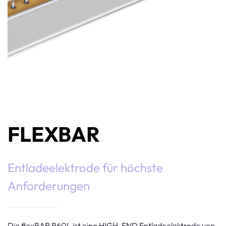
FLEXBAR
Entladeelektrode für höchste
Anforderungen
Die flexBAR R60L ist eine HIGH-END Entladeelektrode von