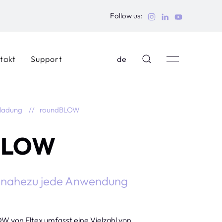
Follow us:
takt
Support
de
tladung
roundBLOW
BLOW
r nahezu jede Anwendung
 von Eltex umfasst eine Vielzahl von