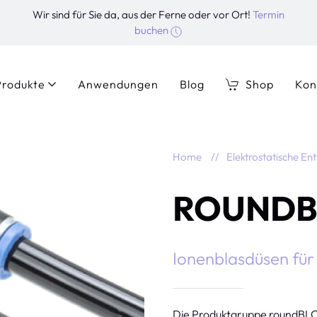
Wir sind für Sie da, aus der Ferne oder vor Ort!
Termin
buchen
Produkte
Anwendungen
Blog
Shop
Kon
Home
Elektrostatische En
ROUND
Ionenblasdüsen fü
Die Produktgruppe roundBLOW