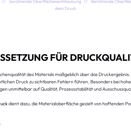
berührende Oberflächenentstaubung
Berührende Oberflä
dem Druck
USSETZUNG FÜR DRUCKQUALI
ächenqualität des Materials maßgeblich über das Druckergebnis. S
ntlichen Druck zu sichtbaren Fehlern führen. Besonders bei ho
ngen unmittelbar auf Qualität, Prozessstabilität und Ausschussquo
ruck
dient dazu, die Materialoberfläche gezielt von haftenden Par
"