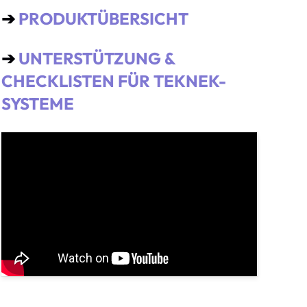
➔
PRODUKTÜBERSICHT
➔
UNTERSTÜTZUNG &
CHECKLISTEN FÜR TEKNEK-
SYSTEME