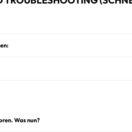
D TROUBLESHOOTING (SCHN
en:
loren. Was nun?