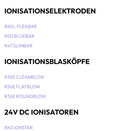
IONISATIONSELEKTRODEN
R60L FLEXBAR
R50 BLUEBAR
R47 SLIMBAR
IONISATIONSBLASKÖPFE
R36E CLEANBLOW
R36E FLATBLOW
R36E ROUNDBLOW
24V DC IONISATOREN
RX3 IONSTAR