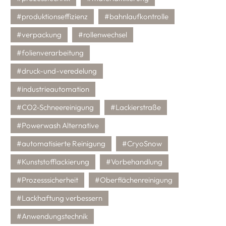
#produktionseffizienz
#bahnlaufkontrolle
#verpackung
#rollenwechsel
#folienverarbeitung
#druck-und-veredelung
#industrieautomation
#CO2-Schneereinigung
#Lackierstraße
#Powerwash Alternative
#automatisierte Reinigung
#CryoSnow
#Kunststofflackierung
#Vorbehandlung
#Prozesssicherheit
#Oberflächenreinigung
#Lackhaftung verbessern
#Anwendungstechnik