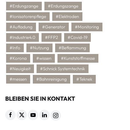
#Erdungzange
#Erdungszange
#Ionisatorenpflege
#Elektroden
#Aufladung
#Generator
#Monitoring
#Industrie4.0
#FFP2
#Covid-19
#Info
#Nutzung
#Beflammung
#Korona
#wissen
#Kunststoffmesse
#Neuigkeit
#Schnick Systemtechnik
#messen
#Bahnreinigung
#Teknek
BLEIBEN SIE IN KONTAKT