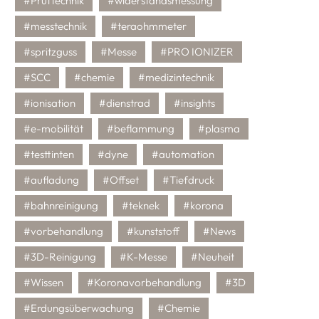
#Prüftechnik
#widerstandsmessung
#messtechnik
#teraohmmeter
#spritzguss
#Messe
#PRO IONIZER
#SCC
#chemie
#medizintechnik
#ionisation
#dienstrad
#insights
#e-mobilität
#beflammung
#plasma
#testtinten
#dyne
#automation
#aufladung
#Offset
#Tiefdruck
#bahnreinigung
#teknek
#korona
#vorbehandlung
#kunststoff
#News
#3D-Reinigung
#K-Messe
#Neuheit
#Wissen
#Koronavorbehandlung
#3D
#Erdungsüberwachung
#Chemie