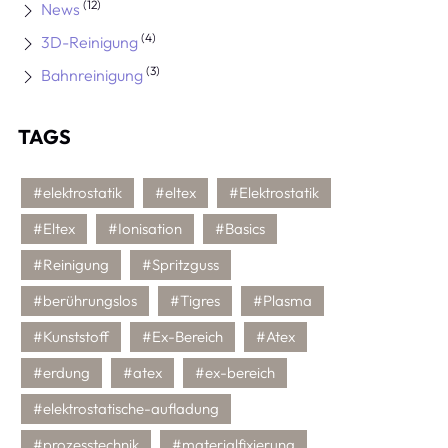
(12)
News
(4)
3D-Reinigung
(3)
Bahnreinigung
TAGS
#elektrostatik
#eltex
#Elektrostatik
#Eltex
#Ionisation
#Basics
#Reinigung
#Spritzguss
#berührungslos
#Tigres
#Plasma
#Kunststoff
#Ex-Bereich
#Atex
#erdung
#atex
#ex-bereich
#elektrostatische-aufladung
#prozesstechnik
#materialfixierung