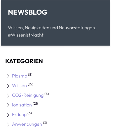
NEWSBLOG
Wissen, Neuigkeiten und Neuvorstellungen.
#WissenistMacht
KATEGORIEN
(8)
Plasma
(22)
Wissen
(4)
CO2-Reinigung
(21)
Ionisation
(6)
Erdung
(3)
Anwendungen