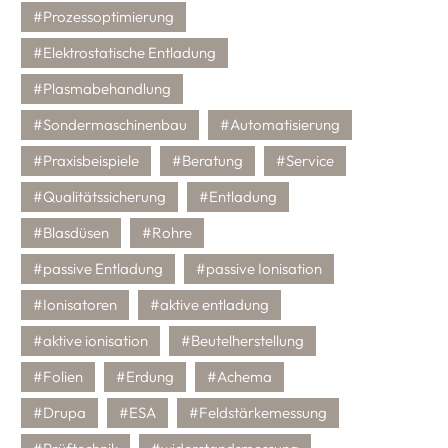
#Prozessoptimierung
#Elektrostatische Entladung
#Plasmabehandlung
#Sondermaschinenbau
#Automatisierung
#Praxisbeispiele
#Beratung
#Service
#Qualitätssicherung
#Entladung
#Blasdüsen
#Rohre
#passive Entladung
#passive Ionisation
#Ionisatoren
#aktive entladung
#aktive ionisation
#Beutelherstellung
#Folien
#Erdung
#Achema
#Drupa
#ESA
#Feldstärkemessung