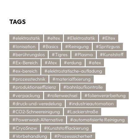
TAGS
#elektrostatik
#eltex
#Elektrostatik
#Eltex
#Ionisation
#Basics
#Reinigung
#Spritzguss
#berührungslos
#Tigres
#Plasma
#Kunststoff
#Ex-Bereich
#Atex
#erdung
#atex
#ex-bereich
#elektrostatische-aufladung
#prozesstechnik
#materialfixierung
#produktionseffizienz
#bahnlaufkontrolle
#verpackung
#rollenwechsel
#folienverarbeitung
#druck-und-veredelung
#industrieautomation
#CO2-Schneereinigung
#Lackierstraße
#Powerwash Alternative
#automatisierte Reinigung
#CryoSnow
#Kunststofflackierung
#Vorbehandlung
#Prozesssicherheit