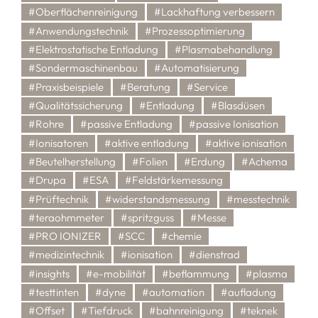
#Oberflächenreinigung
#Lackhaftung verbessern
#Anwendungstechnik
#Prozessoptimierung
#Elektrostatische Entladung
#Plasmabehandlung
#Sondermaschinenbau
#Automatisierung
#Praxisbeispiele
#Beratung
#Service
#Qualitätssicherung
#Entladung
#Blasdüsen
#Rohre
#passive Entladung
#passive Ionisation
#Ionisatoren
#aktive entladung
#aktive ionisation
#Beutelherstellung
#Folien
#Erdung
#Achema
#Drupa
#ESA
#Feldstärkemessung
#Prüftechnik
#widerstandsmessung
#messtechnik
#teraohmmeter
#spritzguss
#Messe
#PRO IONIZER
#SCC
#chemie
#medizintechnik
#ionisation
#dienstrad
#insights
#e-mobilität
#beflammung
#plasma
#testtinten
#dyne
#automation
#aufladung
#Offset
#Tiefdruck
#bahnreinigung
#teknek