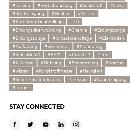
#korona
#vorbehandlung
#kunststoff
#News
#3D-Reinigung
#Neuheit
#Wissen
#Koronavorbehandlung
#3D
#Erdungsüberwachung
#Chemie
#Erdungzange
#Erdungszange
#Ionisatorenpflege
#Elektroden
#Aufladung
#Generator
#Monitoring
#Industrie4.0
#FFP2
#Covid-19
#Info
#K-Messe
#Nutzung
#Beflammung
#Korona
#wissen
#Kunststoffmesse
#Neuigkeit
#Schnick Systemtechnik
#messen
#Bahnreinigung
#Teknek
STAY CONNECTED