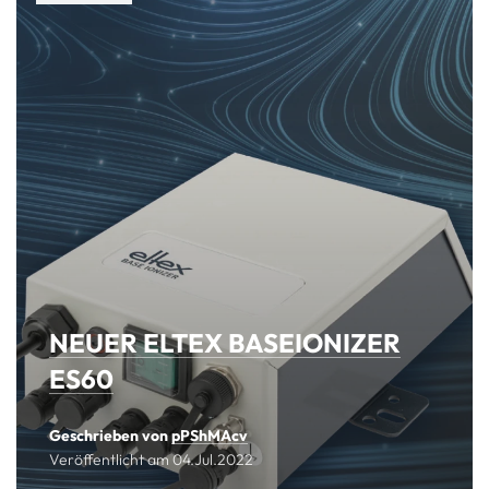
NEUER ELTEX BASEIONIZER
ES60
Geschrieben von
pPShMAcv
Veröffentlicht am
04.Jul.2022