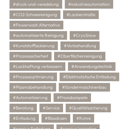
#druck-und-veredelung
#industrieautomation
#CO2-Schneereinigung
#Lackierstraße
#Powerwash Alternative
#automatisierte Reinigung
#CryoSnow
#Kunststofflackierung
#Vorbehandlung
#Prozesssicherheit
#Oberflächenreinigung
#Lackhaftung verbessern
#Anwendungstechnik
#Prozessoptimierung
#Elektrostatische Entladung
#Plasmabehandlung
#Sondermaschinenbau
#Automatisierung
#Praxisbeispiele
#Beratung
#Service
#Qualitätssicherung
#Entladung
#Blasdüsen
#Rohre
#passive Entladung
#passive Ionisation