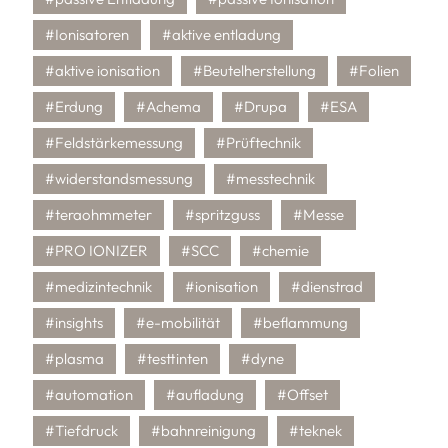
#Ionisatoren
#aktive entladung
#aktive ionisation
#Beutelherstellung
#Folien
#Erdung
#Achema
#Drupa
#ESA
#Feldstärkemessung
#Prüftechnik
#widerstandsmessung
#messtechnik
#teraohmmeter
#spritzguss
#Messe
#PRO IONIZER
#SCC
#chemie
#medizintechnik
#ionisation
#dienstrad
#insights
#e-mobilität
#beflammung
#plasma
#testtinten
#dyne
#automation
#aufladung
#Offset
#Tiefdruck
#bahnreinigung
#teknek