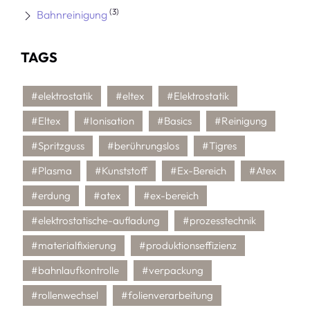
(3)
Bahnreinigung
TAGS
#elektrostatik
#eltex
#Elektrostatik
#Eltex
#Ionisation
#Basics
#Reinigung
#Spritzguss
#berührungslos
#Tigres
#Plasma
#Kunststoff
#Ex-Bereich
#Atex
#erdung
#atex
#ex-bereich
#elektrostatische-aufladung
#prozesstechnik
#materialfixierung
#produktionseffizienz
#bahnlaufkontrolle
#verpackung
#rollenwechsel
#folienverarbeitung