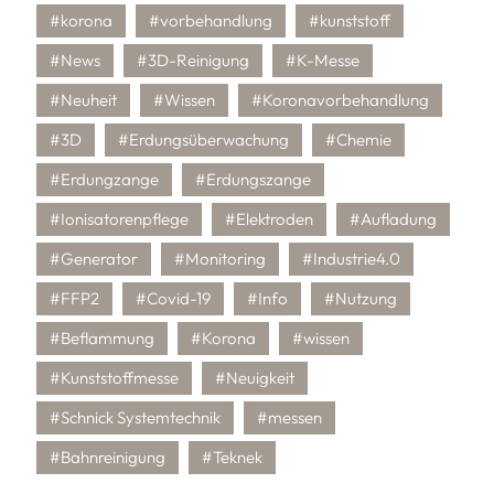
#korona
#vorbehandlung
#kunststoff
#News
#3D-Reinigung
#K-Messe
#Neuheit
#Wissen
#Koronavorbehandlung
#3D
#Erdungsüberwachung
#Chemie
#Erdungzange
#Erdungszange
#Ionisatorenpflege
#Elektroden
#Aufladung
#Generator
#Monitoring
#Industrie4.0
#FFP2
#Covid-19
#Info
#Nutzung
#Beflammung
#Korona
#wissen
#Kunststoffmesse
#Neuigkeit
#Schnick Systemtechnik
#messen
#Bahnreinigung
#Teknek