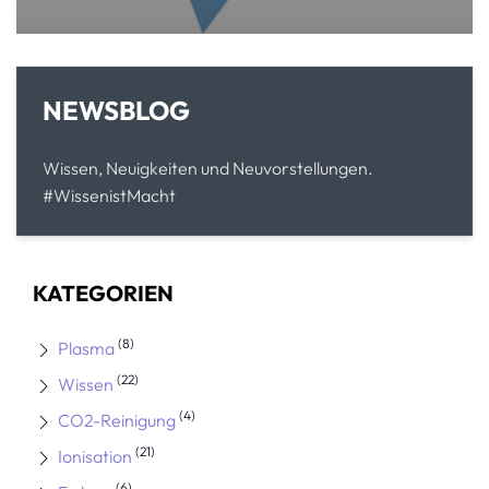
NEWSBLOG
Wissen, Neuigkeiten und Neuvorstellungen.
#WissenistMacht
KATEGORIEN
(8)
Plasma
(22)
Wissen
(4)
CO2-Reinigung
(21)
Ionisation
(6)