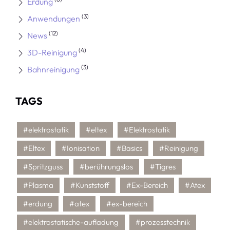
Erdung
(3)
Anwendungen
(12)
News
(4)
3D-Reinigung
(3)
Bahnreinigung
TAGS
#elektrostatik
#eltex
#Elektrostatik
#Eltex
#Ionisation
#Basics
#Reinigung
#Spritzguss
#berührungslos
#Tigres
#Plasma
#Kunststoff
#Ex-Bereich
#Atex
#erdung
#atex
#ex-bereich
#elektrostatische-aufladung
#prozesstechnik