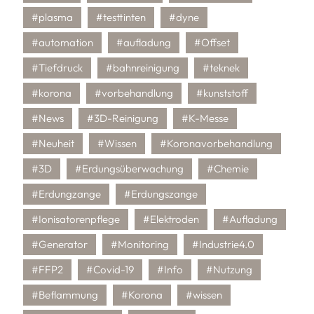
#plasma
#testtinten
#dyne
#automation
#aufladung
#Offset
#Tiefdruck
#bahnreinigung
#teknek
#korona
#vorbehandlung
#kunststoff
#News
#3D-Reinigung
#K-Messe
#Neuheit
#Wissen
#Koronavorbehandlung
#3D
#Erdungsüberwachung
#Chemie
#Erdungzange
#Erdungszange
#Ionisatorenpflege
#Elektroden
#Aufladung
#Generator
#Monitoring
#Industrie4.0
#FFP2
#Covid-19
#Info
#Nutzung
#Beflammung
#Korona
#wissen