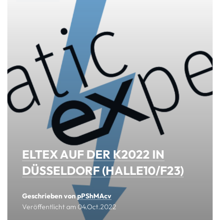
ELTEX AUF DER K2022 IN
DÜSSELDORF (HALLE10/F23)
Geschrieben von
pPShMAcv
Veröffentlicht am
04.Oct.2022