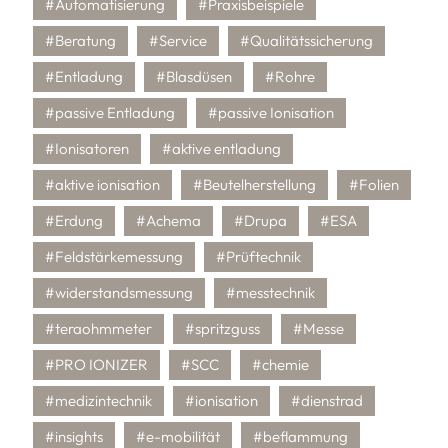
#Automatisierung
#Praxisbeispiele
#Beratung
#Service
#Qualitätssicherung
#Entladung
#Blasdüsen
#Rohre
#passive Entladung
#passive Ionisation
#Ionisatoren
#aktive entladung
#aktive ionisation
#Beutelherstellung
#Folien
#Erdung
#Achema
#Drupa
#ESA
#Feldstärkemessung
#Prüftechnik
#widerstandsmessung
#messtechnik
#teraohmmeter
#spritzguss
#Messe
#PRO IONIZER
#SCC
#chemie
#medizintechnik
#ionisation
#dienstrad
#insights
#e-mobilität
#beflammung