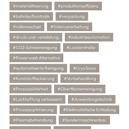
#materialfixierung
#produktionseffizienz
#bahnlaufkontrolle
#verpackung
#rollenwechsel
#folienverarbeitung
#druck-und-veredelung
#industrieautomation
#CO2-Schneereinigung
#Lackierstraße
#Powerwash Alternative
#automatisierte Reinigung
#CryoSnow
#Kunststofflackierung
#Vorbehandlung
#Prozesssicherheit
#Oberflächenreinigung
#Lackhaftung verbessern
#Anwendungstechnik
#Prozessoptimierung
#Elektrostatische Entladung
#Plasmabehandlung
#Sondermaschinenbau