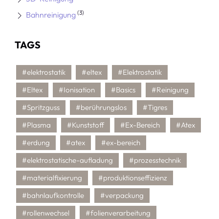
(3)
Bahnreinigung
TAGS
#elektrostatik
#eltex
#Elektrostatik
#Eltex
#Ionisation
#Basics
#Reinigung
#Spritzguss
#berührungslos
#Tigres
#Plasma
#Kunststoff
#Ex-Bereich
#Atex
#erdung
#atex
#ex-bereich
#elektrostatische-aufladung
#prozesstechnik
#materialfixierung
#produktionseffizienz
#bahnlaufkontrolle
#verpackung
#rollenwechsel
#folienverarbeitung