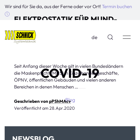
Wir sind für Sie da, aus der Ferne oder vor Ort!
Termin buchen
ELEKTROSTATIK FÜR MUND-
NASE-SCHUTZMASKEN IN
de
ZEITEN DES CORONAVIRUS
COVID19
Seit Anfang dieser Woche gilt in vielen Bundesländern
COVID-19
die Maskenpflicht (MNS) in Einzelhandelsgeschäfte,
ÖPNV, öffentlichen Gebäuden und vielen anderen
Bereichen in denen Menschen …
Blog
Geschrieben von
pPShMAcv
Veröffentlicht am
28.Apr.2020
Ionisation
NEWSBLOG