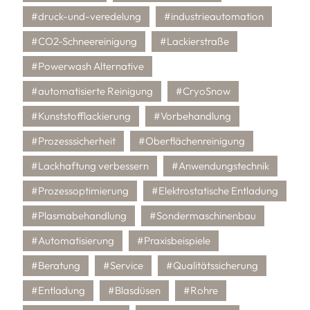
#druck-und-veredelung
#industrieautomation
#CO2-Schneereinigung
#Lackierstraße
#Powerwash Alternative
#automatisierte Reinigung
#CryoSnow
#Kunststofflackierung
#Vorbehandlung
#Prozesssicherheit
#Oberflächenreinigung
#Lackhaftung verbessern
#Anwendungstechnik
#Prozessoptimierung
#Elektrostatische Entladung
#Plasmabehandlung
#Sondermaschinenbau
#Automatisierung
#Praxisbeispiele
#Beratung
#Service
#Qualitätssicherung
#Entladung
#Blasdüsen
#Rohre