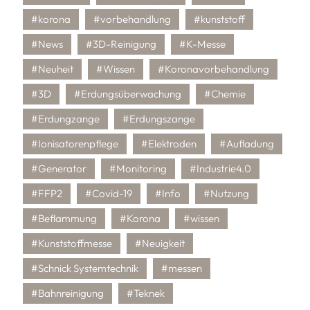
#korona
#vorbehandlung
#kunststoff
#News
#3D-Reinigung
#K-Messe
#Neuheit
#Wissen
#Koronavorbehandlung
#3D
#Erdungsüberwachung
#Chemie
#Erdungzange
#Erdungszange
#Ionisatorenpflege
#Elektroden
#Aufladung
#Generator
#Monitoring
#Industrie4.0
#FFP2
#Covid-19
#Info
#Nutzung
#Beflammung
#Korona
#wissen
#Kunststoffmesse
#Neuigkeit
#Schnick Systemtechnik
#messen
#Bahnreinigung
#Teknek