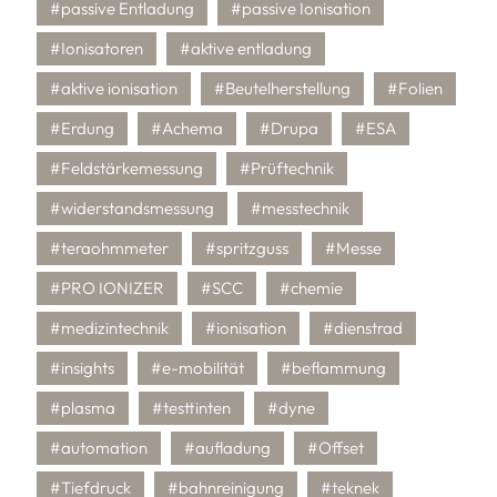
#passive Entladung
#passive Ionisation
#Ionisatoren
#aktive entladung
#aktive ionisation
#Beutelherstellung
#Folien
#Erdung
#Achema
#Drupa
#ESA
#Feldstärkemessung
#Prüftechnik
#widerstandsmessung
#messtechnik
#teraohmmeter
#spritzguss
#Messe
#PRO IONIZER
#SCC
#chemie
#medizintechnik
#ionisation
#dienstrad
#insights
#e-mobilität
#beflammung
#plasma
#testtinten
#dyne
#automation
#aufladung
#Offset
#Tiefdruck
#bahnreinigung
#teknek