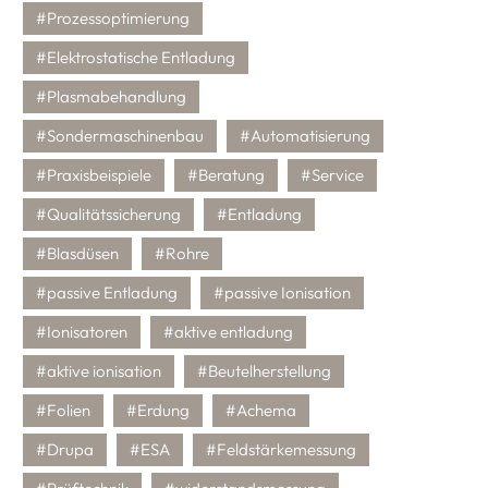
#Prozessoptimierung
#Elektrostatische Entladung
#Plasmabehandlung
#Sondermaschinenbau
#Automatisierung
#Praxisbeispiele
#Beratung
#Service
#Qualitätssicherung
#Entladung
#Blasdüsen
#Rohre
#passive Entladung
#passive Ionisation
#Ionisatoren
#aktive entladung
#aktive ionisation
#Beutelherstellung
#Folien
#Erdung
#Achema
#Drupa
#ESA
#Feldstärkemessung