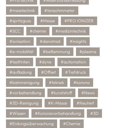
#Prüftechnik
#widerstandsmessung
#messtechnik
#teraohmmeter
#spritzguss
#Messe
#PRO IONIZER
#SCC
#chemie
#medizintechnik
#ionisation
#dienstrad
#insights
#e-mobilität
#beflammung
#plasma
#testtinten
#dyne
#automation
#aufladung
#Offset
#Tiefdruck
#bahnreinigung
#teknek
#korona
#vorbehandlung
#kunststoff
#News
#3D-Reinigung
#K-Messe
#Neuheit
#Wissen
#Koronavorbehandlung
#3D
#Erdungsüberwachung
#Chemie