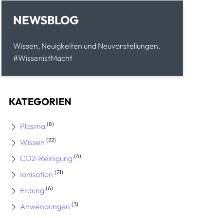
NEWSBLOG
Wissen, Neuigkeiten und Neuvorstellungen.
#WissenistMacht
KATEGORIEN
(8)
Plasma
(22)
Wissen
(4)
CO2-Reinigung
(21)
Ionisation
(6)
Erdung
(3)
Anwendungen