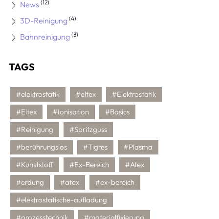
(12)
News
(4)
3D-Reinigung
(3)
Bahnreinigung
TAGS
#elektrostatik
#eltex
#Elektrostatik
#Eltex
#Ionisation
#Basics
#Reinigung
#Spritzguss
#berührungslos
#Tigres
#Plasma
#Kunststoff
#Ex-Bereich
#Atex
#erdung
#atex
#ex-bereich
#elektrostatische-aufladung
#prozesstechnik
#materialfixierung