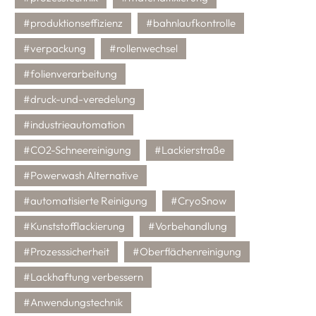
#produktionseffizienz
#bahnlaufkontrolle
#verpackung
#rollenwechsel
#folienverarbeitung
#druck-und-veredelung
#industrieautomation
#CO2-Schneereinigung
#Lackierstraße
#Powerwash Alternative
#automatisierte Reinigung
#CryoSnow
#Kunststofflackierung
#Vorbehandlung
#Prozesssicherheit
#Oberflächenreinigung
#Lackhaftung verbessern
#Anwendungstechnik