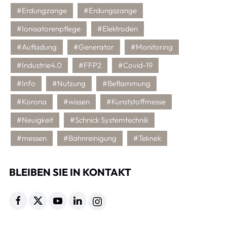
#Erdungzange
#Erdungszange
#Ionisatorenpflege
#Elektroden
#Aufladung
#Generator
#Monitoring
#Industrie4.0
#FFP2
#Covid-19
#Info
#Nutzung
#Beflammung
#Korona
#wissen
#Kunststoffmesse
#Neuigkeit
#Schnick Systemtechnik
#messen
#Bahnreinigung
#Teknek
BLEIBEN SIE IN KONTAKT