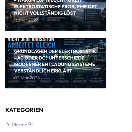
- WARUM LUFTFEUCHTIGKEIT
ELEKTROSTATISCHE PROBLEME OFT
NICHT VOLLSTÄNDIG LÖST
16.Mar.2026
GRUNDLAGEN DER ELEKTROSTATIK
- AC ODER DC? UNTERSCHIEDE
MODERNER ENTLADUNGSSYSTEME
VERSTÄNDLICH ERKLÄRT
02.Mar.2026
KATEGORIEN
(8)
Plasma