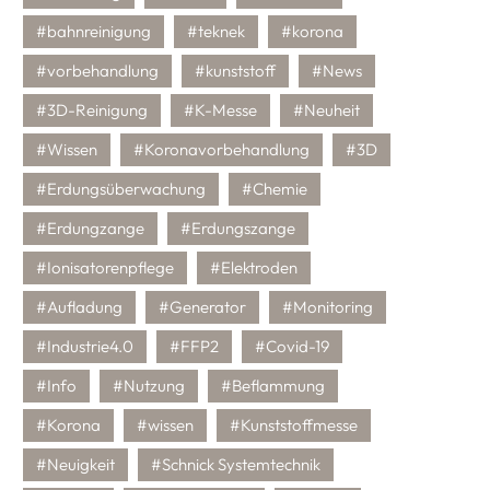
#bahnreinigung
#teknek
#korona
#vorbehandlung
#kunststoff
#News
#3D-Reinigung
#K-Messe
#Neuheit
#Wissen
#Koronavorbehandlung
#3D
#Erdungsüberwachung
#Chemie
#Erdungzange
#Erdungszange
#Ionisatorenpflege
#Elektroden
#Aufladung
#Generator
#Monitoring
#Industrie4.0
#FFP2
#Covid-19
#Info
#Nutzung
#Beflammung
#Korona
#wissen
#Kunststoffmesse
#Neuigkeit
#Schnick Systemtechnik