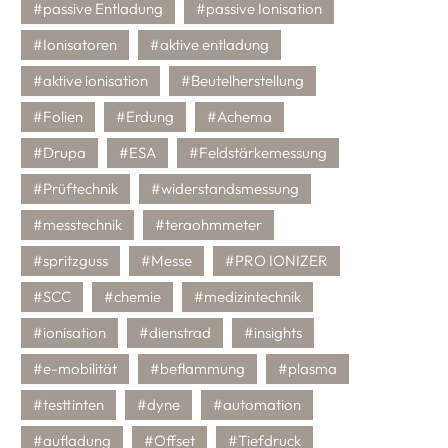
#passive Entladung
#passive Ionisation
#Ionisatoren
#aktive entladung
#aktive ionisation
#Beutelherstellung
#Folien
#Erdung
#Achema
#Drupa
#ESA
#Feldstärkemessung
#Prüftechnik
#widerstandsmessung
#messtechnik
#teraohmmeter
#spritzguss
#Messe
#PRO IONIZER
#SCC
#chemie
#medizintechnik
#ionisation
#dienstrad
#insights
#e-mobilität
#beflammung
#plasma
#testtinten
#dyne
#automation
#aufladung
#Offset
#Tiefdruck