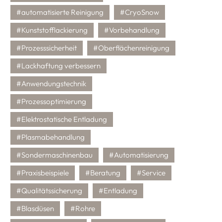
#automatisierte Reinigung
#CryoSnow
#Kunststofflackierung
#Vorbehandlung
#Prozesssicherheit
#Oberflächenreinigung
#Lackhaftung verbessern
#Anwendungstechnik
#Prozessoptimierung
#Elektrostatische Entladung
#Plasmabehandlung
#Sondermaschinenbau
#Automatisierung
#Praxisbeispiele
#Beratung
#Service
#Qualitätssicherung
#Entladung
#Blasdüsen
#Rohre