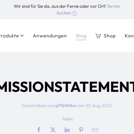
Wir sind für Sie da, aus der Ferne oder vor Ort!
Termin
buchen
Produkte
Anwendungen
Blog
Shop
Kon
MISSIONSTATEMEN
Geschrieben von
pPShMAcv
am
30.Aug.2023
.
Teilen