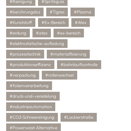
#Reinigung
#Spritzguss
#berührungslos
#Tigres
#Plasma
#Kunststoff
#Ex-Bereich
#Atex
#erdung
#atex
#ex-bereich
#elektrostatische-aufladung
#prozesstechnik
#materialfixierung
#produktionseffizienz
#bahnlaufkontrolle
#verpackung
#rollenwechsel
#folienverarbeitung
#druck-und-veredelung
#industrieautomation
#CO2-Schneereinigung
#Lackierstraße
#Powerwash Alternative