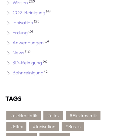
(22)
Wissen
(4)
CO2-Reinigung
(21)
Ionisation
(6)
Erdung
(3)
Anwendungen
(12)
News
(4)
3D-Reinigung
(3)
Bahnreinigung
TAGS
#elektrostatik
#eltex
#Elektrostatik
#Eltex
#Ionisation
#Basics