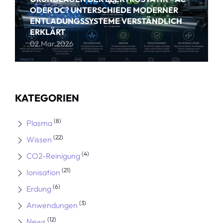
ODER DC? UNTERSCHIEDE MODERNER
ENTLADUNGSSYSTEME VERSTÄNDLICH
ERKLÄRT
02.Mar.2026
KATEGORIEN
(8)
Plasma
(22)
Wissen
(4)
CO2-Reinigung
(21)
Ionisation
(6)
Erdung
(3)
Anwendungen
(12)
News