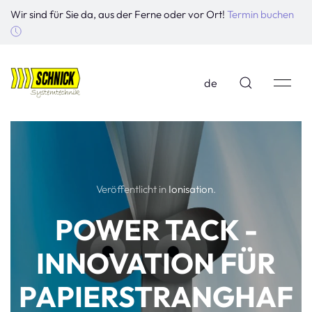
Wir sind für Sie da, aus der Ferne oder vor Ort!
Termin buchen
de
Veröffentlicht in
Ionisation
.
POWER TACK -
INNOVATION FÜR
PAPIERSTRANGHAF