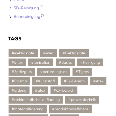
(4)
3D-Reinigung
(3)
Bahnreinigung
TAGS
#elektrostatik
#eltex
#Elektrostatik
#Eltex
#Ionisation
#Basics
#Reinigung
#Spritzguss
#berührungslos
#Tigres
#Plasma
#Kunststoff
#Ex-Bereich
#Atex
#erdung
#atex
#ex-bereich
#elektrostatische-aufladung
#prozesstechnik
#materialfixierung
#produktionseffizienz