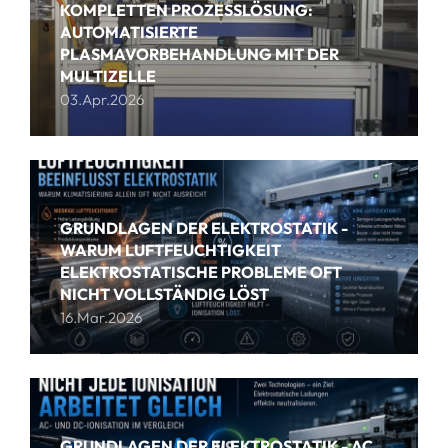
KOMPLETTEN PROZESSLÖSUNG:
AUTOMATISIERTE
PLASMAVORBEHANDLUNG MIT DER
MULTIZELLE
03.Apr.2026
GRUNDLAGEN DER ELEKTROSTATIK -
WARUM LUFTFEUCHTIGKEIT
ELEKTROSTATISCHE PROBLEME OFT
NICHT VOLLSTÄNDIG LÖST
16.Mar.2026
GRUNDLAGEN DER ELEKTROSTATIK - AC