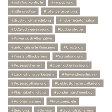
#bahnlaufkontrolle
#verpackung
#rollenwechsel
#folienverarbeitung
#druck-und-veredelung
#industrieautomation
#CO2-Schneereinigung
#Lackierstraße
#Powerwash Alternative
#automatisierte Reinigung
#CryoSnow
#Kunststofflackierung
#Vorbehandlung
#Prozesssicherheit
#Oberflächenreinigung
#Lackhaftung verbessern
#Anwendungstechnik
#Prozessoptimierung
#Elektrostatische Entladung
#Plasmabehandlung
#Sondermaschinenbau
#Automatisierung
#Praxisbeispiele
#Beratung
#Service
#Qualitätssicherung