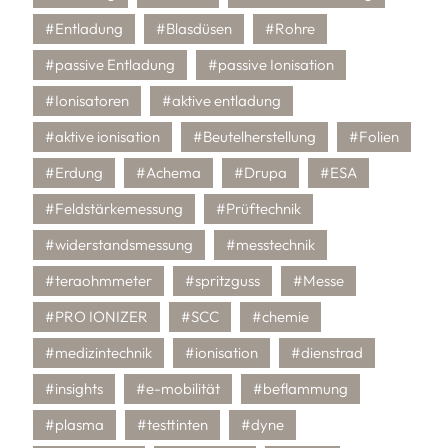
#Entladung
#Blasdüsen
#Rohre
#passive Entladung
#passive Ionisation
#Ionisatoren
#aktive entladung
#aktive ionisation
#Beutelherstellung
#Folien
#Erdung
#Achema
#Drupa
#ESA
#Feldstärkemessung
#Prüftechnik
#widerstandsmessung
#messtechnik
#teraohmmeter
#spritzguss
#Messe
#PRO IONIZER
#SCC
#chemie
#medizintechnik
#ionisation
#dienstrad
#insights
#e-mobilität
#beflammung
#plasma
#testtinten
#dyne