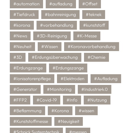
#automation
#aufladung
#Offset
#Tiefdruck
#bahnreinigung
#teknek
#korona
#vorbehandlung
#kunststoff
#News
#3D-Reinigung
#K-Messe
#Neuheit
#Wissen
#Koronavorbehandlung
#3D
#Erdungsüberwachung
#Chemie
#Erdungzange
#Erdungszange
#Ionisatorenpflege
#Elektroden
#Aufladung
#Generator
#Monitoring
#Industrie4.0
#FFP2
#Covid-19
#Info
#Nutzung
#Beflammung
#Korona
#wissen
#Kunststoffmesse
#Neuigkeit
#Schnick Systemtechnik
#messen