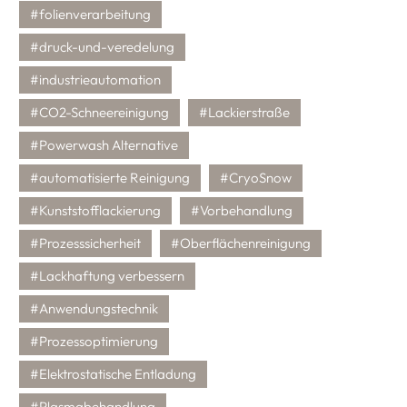
#folienverarbeitung
#druck-und-veredelung
#industrieautomation
#CO2-Schneereinigung
#Lackierstraße
#Powerwash Alternative
#automatisierte Reinigung
#CryoSnow
#Kunststofflackierung
#Vorbehandlung
#Prozesssicherheit
#Oberflächenreinigung
#Lackhaftung verbessern
#Anwendungstechnik
#Prozessoptimierung
#Elektrostatische Entladung
#Plasmabehandlung