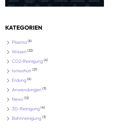
KATEGORIEN
(8)
Plasma
(22)
Wissen
(4)
CO2-Reinigung
(21)
Ionisation
(6)
Erdung
(3)
Anwendungen
(12)
News
(4)
3D-Reinigung
(3)
Bahnreinigung