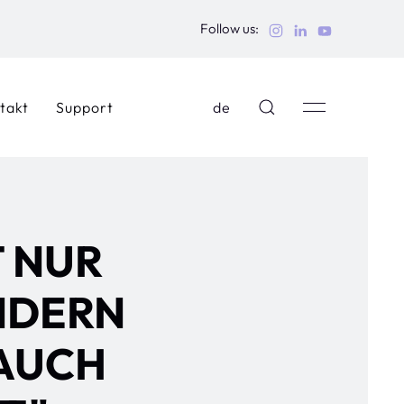
Follow us:
takt
Support
de
T NUR
NDERN
AUCH