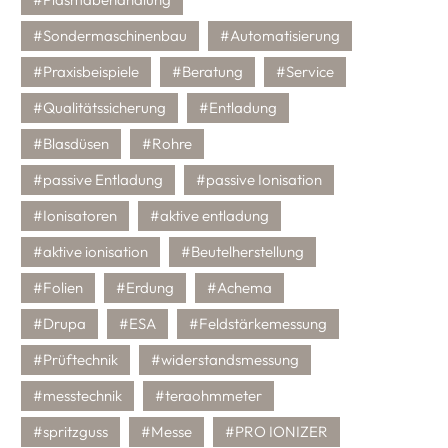
#Sondermaschinenbau
#Automatisierung
#Praxisbeispiele
#Beratung
#Service
#Qualitätssicherung
#Entladung
#Blasdüsen
#Rohre
#passive Entladung
#passive Ionisation
#Ionisatoren
#aktive entladung
#aktive ionisation
#Beutelherstellung
#Folien
#Erdung
#Achema
#Drupa
#ESA
#Feldstärkemessung
#Prüftechnik
#widerstandsmessung
#messtechnik
#teraohmmeter
#spritzguss
#Messe
#PRO IONIZER