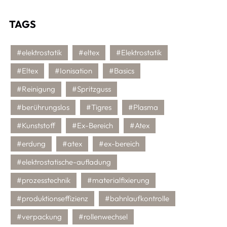
TAGS
#elektrostatik
#eltex
#Elektrostatik
#Eltex
#Ionisation
#Basics
#Reinigung
#Spritzguss
#berührungslos
#Tigres
#Plasma
#Kunststoff
#Ex-Bereich
#Atex
#erdung
#atex
#ex-bereich
#elektrostatische-aufladung
#prozesstechnik
#materialfixierung
#produktionseffizienz
#bahnlaufkontrolle
#verpackung
#rollenwechsel