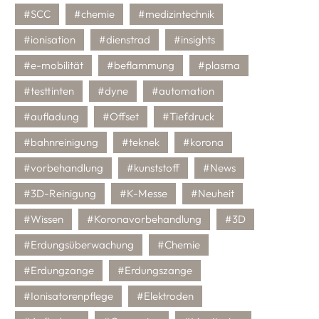
#SCC
#chemie
#medizintechnik
#ionisation
#dienstrad
#insights
#e-mobilität
#beflammung
#plasma
#testtinten
#dyne
#automation
#aufladung
#Offset
#Tiefdruck
#bahnreinigung
#teknek
#korona
#vorbehandlung
#kunststoff
#News
#3D-Reinigung
#K-Messe
#Neuheit
#Wissen
#Koronavorbehandlung
#3D
#Erdungsüberwachung
#Chemie
#Erdungzange
#Erdungszange
#Ionisatorenpflege
#Elektroden