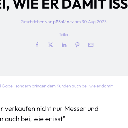
I, WIE ER DAMIT IS
Geschrieben von
pPShMAcv
am
30.Aug.2023
.
Teilen
d Gabel, sondern bringen dem Kunden auch bei, wie er damit
r verkaufen nicht nur Messer und
auch bei, wie er isst"