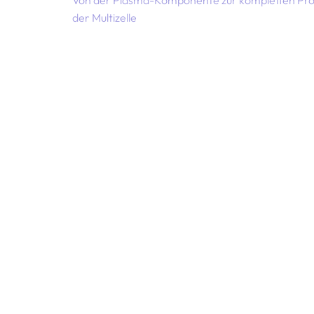
Von der Plasma-Komponente zur kompletten Pro
der Multizelle