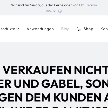
Wir sind für Sie da, aus der Ferne oder vor Ort!
Termin
buchen
Produkte
Anwendungen
Blog
Shop
Kon
 VERKAUFEN NICH
ER UND GABEL, SO
NGEN DEM KUNDEN 