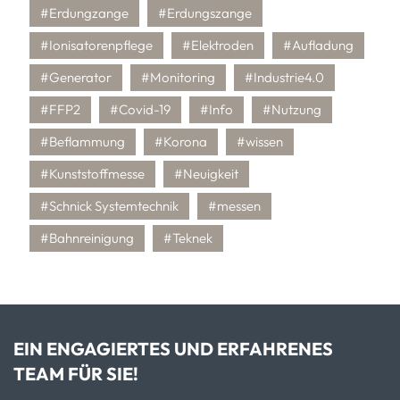
#Erdungzange
#Erdungszange
#Ionisatorenpflege
#Elektroden
#Aufladung
#Generator
#Monitoring
#Industrie4.0
#FFP2
#Covid-19
#Info
#Nutzung
#Beflammung
#Korona
#wissen
#Kunststoffmesse
#Neuigkeit
#Schnick Systemtechnik
#messen
#Bahnreinigung
#Teknek
EIN ENGAGIERTES UND ERFAHRENES
TEAM FÜR SIE!