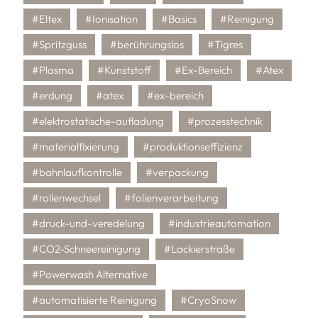
#Eltex
#Ionisation
#Basics
#Reinigung
#Spritzguss
#berührungslos
#Tigres
#Plasma
#Kunststoff
#Ex-Bereich
#Atex
#erdung
#atex
#ex-bereich
#elektrostatische-aufladung
#prozesstechnik
#materialfixierung
#produktionseffizienz
#bahnlaufkontrolle
#verpackung
#rollenwechsel
#folienverarbeitung
#druck-und-veredelung
#industrieautomation
#CO2-Schneereinigung
#Lackierstraße
#Powerwash Alternative
#automatisierte Reinigung
#CryoSnow