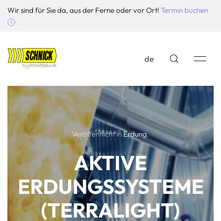
Wir sind für Sie da, aus der Ferne oder vor Ort!
Termin buchen
de
Veröffentlicht in
Erdung
.
AKTIVE
ERDUNGSSYSTEME
(TERRALIGHT)