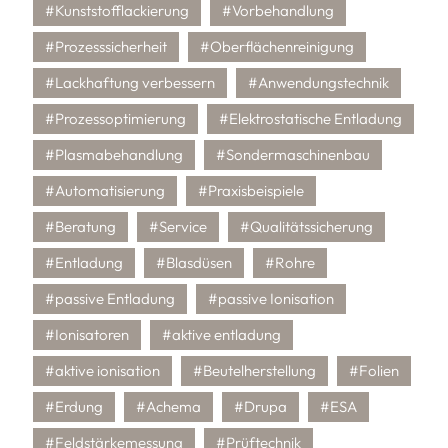
#Kunststofflackierung
#Vorbehandlung
#Prozesssicherheit
#Oberflächenreinigung
#Lackhaftung verbessern
#Anwendungstechnik
#Prozessoptimierung
#Elektrostatische Entladung
#Plasmabehandlung
#Sondermaschinenbau
#Automatisierung
#Praxisbeispiele
#Beratung
#Service
#Qualitätssicherung
#Entladung
#Blasdüsen
#Rohre
#passive Entladung
#passive Ionisation
#Ionisatoren
#aktive entladung
#aktive ionisation
#Beutelherstellung
#Folien
#Erdung
#Achema
#Drupa
#ESA
#Feldstärkemessung
#Prüftechnik