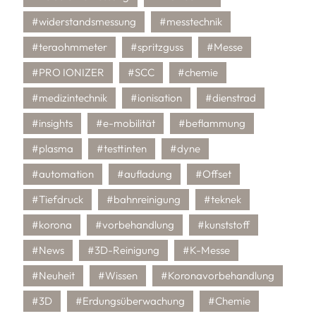
#widerstandsmessung
#messtechnik
#teraohmmeter
#spritzguss
#Messe
#PRO IONIZER
#SCC
#chemie
#medizintechnik
#ionisation
#dienstrad
#insights
#e-mobilität
#beflammung
#plasma
#testtinten
#dyne
#automation
#aufladung
#Offset
#Tiefdruck
#bahnreinigung
#teknek
#korona
#vorbehandlung
#kunststoff
#News
#3D-Reinigung
#K-Messe
#Neuheit
#Wissen
#Koronavorbehandlung
#3D
#Erdungsüberwachung
#Chemie