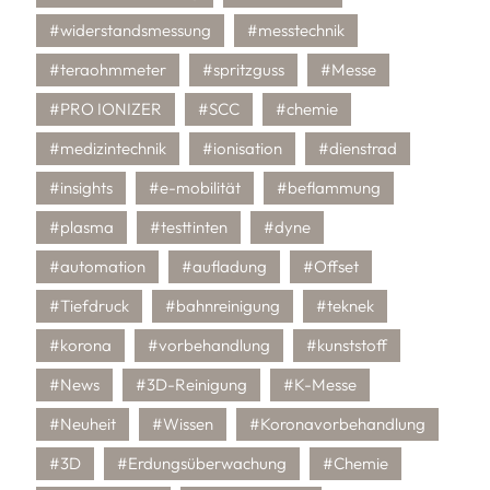
#widerstandsmessung
#messtechnik
#teraohmmeter
#spritzguss
#Messe
#PRO IONIZER
#SCC
#chemie
#medizintechnik
#ionisation
#dienstrad
#insights
#e-mobilität
#beflammung
#plasma
#testtinten
#dyne
#automation
#aufladung
#Offset
#Tiefdruck
#bahnreinigung
#teknek
#korona
#vorbehandlung
#kunststoff
#News
#3D-Reinigung
#K-Messe
#Neuheit
#Wissen
#Koronavorbehandlung
#3D
#Erdungsüberwachung
#Chemie