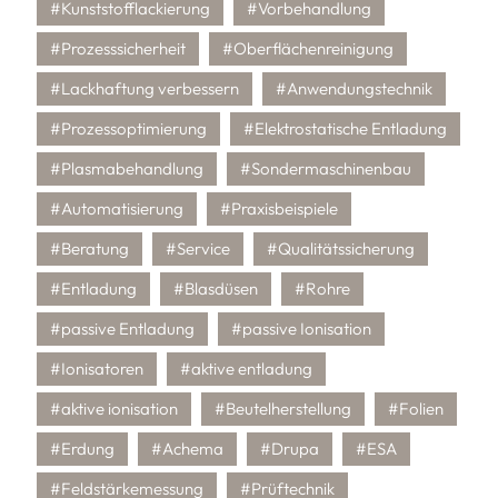
#Kunststofflackierung
#Vorbehandlung
#Prozesssicherheit
#Oberflächenreinigung
#Lackhaftung verbessern
#Anwendungstechnik
#Prozessoptimierung
#Elektrostatische Entladung
#Plasmabehandlung
#Sondermaschinenbau
#Automatisierung
#Praxisbeispiele
#Beratung
#Service
#Qualitätssicherung
#Entladung
#Blasdüsen
#Rohre
#passive Entladung
#passive Ionisation
#Ionisatoren
#aktive entladung
#aktive ionisation
#Beutelherstellung
#Folien
#Erdung
#Achema
#Drupa
#ESA
#Feldstärkemessung
#Prüftechnik