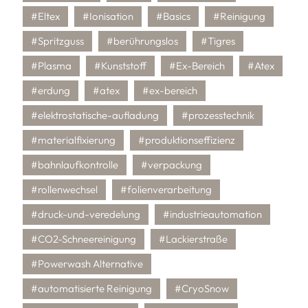
#Eltex
#Ionisation
#Basics
#Reinigung
#Spritzguss
#berührungslos
#Tigres
#Plasma
#Kunststoff
#Ex-Bereich
#Atex
#erdung
#atex
#ex-bereich
#elektrostatische-aufladung
#prozesstechnik
#materialfixierung
#produktionseffizienz
#bahnlaufkontrolle
#verpackung
#rollenwechsel
#folienverarbeitung
#druck-und-veredelung
#industrieautomation
#CO2-Schneereinigung
#Lackierstraße
#Powerwash Alternative
#automatisierte Reinigung
#CryoSnow