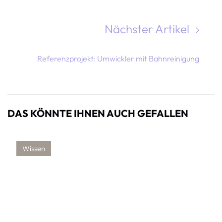
WERTE
Nächster Artikel
Als Gradmesser für die Benetzbarkeit (beim Lackieren
oder Kleben) von Kunststoffen wird die
Referenzprojekt: Umwickler mit Bahnreinigung
Oberflächenenergie von Festkörpern herangezogen.
Je höher dieser Wert, desto besser ist …
Geschrieben von
pPShMAcv
Veröffentlicht am
28.Jun.2019
DAS KÖNNTE IHNEN AUCH GEFALLEN
Wissen