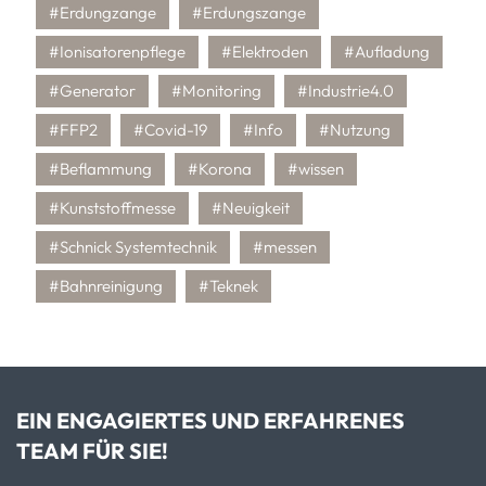
#Erdungzange
#Erdungszange
#Ionisatorenpflege
#Elektroden
#Aufladung
#Generator
#Monitoring
#Industrie4.0
#FFP2
#Covid-19
#Info
#Nutzung
#Beflammung
#Korona
#wissen
#Kunststoffmesse
#Neuigkeit
#Schnick Systemtechnik
#messen
#Bahnreinigung
#Teknek
EIN ENGAGIERTES UND ERFAHRENES
TEAM FÜR SIE!