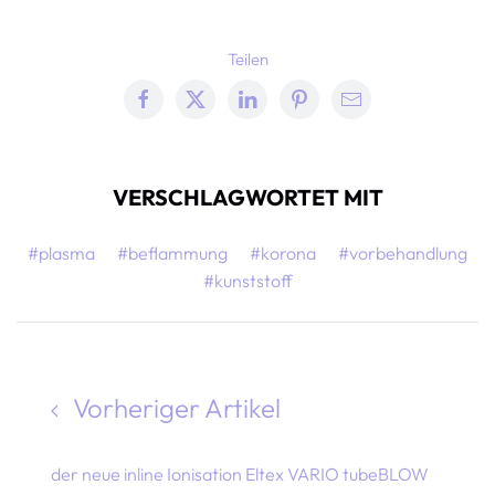
Teilen
VERSCHLAGWORTET MIT
#plasma
#beflammung
#korona
#vorbehandlung
#kunststoff
Vorheriger Artikel
OBERFLÄCHENENERGIEN VON
der neue inline Ionisation Eltex VARIO tubeBLOW
KUNSTSTOFFEN - TYPISCHE